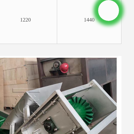
1220
1440