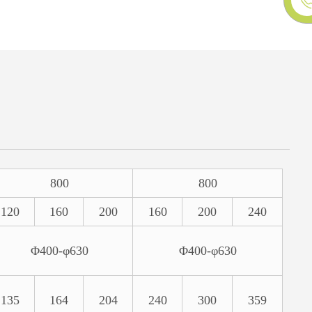
800
800
120
160
200
160
200
240
Φ400-φ630
Φ400-φ630
135
164
204
240
300
359