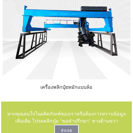
เครื่องพลิกปุ๋ยหมักแบบล้อ
หากคุณสนใจในผลิตภัณฑ์ของเราหรือต้องการทราบข้อมูล
เพิ่มเติม โปรดคลิกปุ่ม "ขอคำปรึกษา" ทางด้านขวา
ส่งเลย