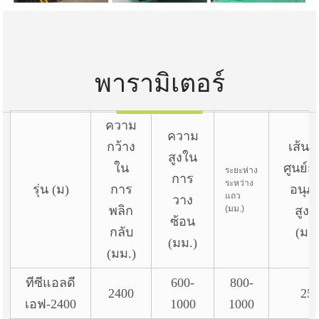
พารามิเตอร์
ความ
ความ
กว้าง
เส้นผ
สูงใน
ใน
ศูนย์
ระยะห่าง
การ
ระหว่าง
รุ่น (ม)
การ
อนุภ
แถว
วาง
พลิก
(มม.)
สูงส
ซ้อน
กลับ
(มม
(มม.)
(มม.)
ทีซีแอลดี
600-
800-
2400
25
เอฟ-2400
1000
1000